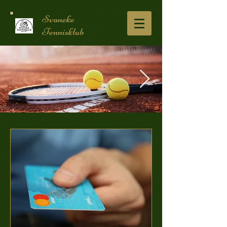
Svaneke
Tennisklub
forsideketcher.jpg