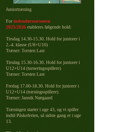
Juniortræning
For
indendørssæsonen
2025/2026
etableres følgende hold:
Tirsdag
14.30-15.30
. Hold for juniorer i
2.-4. klasse (U8+U10)
Træner: Torsten Last
Tirsdag
15.30-16.30
. Hold for juniorer i
U12+U14 (turneringsspillere)
Træner: Torsten Last
Fredag
17.00-18.30
. Hold for juniorer i
U12+U14 (træningsspillere)
Træner: Jannik Nørgaard
Træningen starter i uge 43, og vi spiller
indtil Påskeferien, så sidste gang er i uge
13.