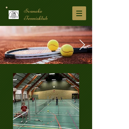
Svaneke
Tennisklub
forsideketcher.jpg